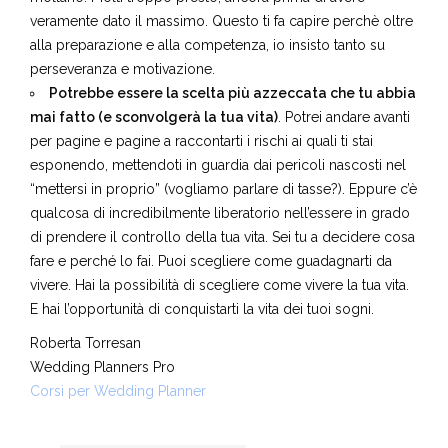
selezione è spietata e prima o poi sono tanti quelli che
mollano. Molti troppo presto, ancora prima di avere
veramente dato il massimo. Questo ti fa capire perchè oltre
alla preparazione e alla competenza, io insisto tanto su
perseveranza e motivazione.
Potrebbe essere la scelta più azzeccata che tu abbia
mai fatto (e sconvolgerà la tua vita)
. Potrei andare avanti
per pagine e pagine a raccontarti i rischi ai quali ti stai
esponendo, mettendoti in guardia dai pericoli nascosti nel
“mettersi in proprio” (vogliamo parlare di tasse?). Eppure c’è
qualcosa di incredibilmente liberatorio nell’essere in grado
di prendere il controllo della tua vita. Sei tu a decidere cosa
fare e perché lo fai. Puoi scegliere come guadagnarti da
vivere. Hai la possibilità di scegliere come vivere la tua vita.
E hai l’opportunità di conquistarti la vita dei tuoi sogni.
Roberta Torresan
Wedding Planners Pro
Corsi per Wedding Planner