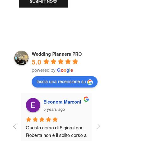
Wedding Planners PRO
5.0
powered by
G
o
o
g
l
e
lascia una recensione su
solo
Eleonora Marconi
Cecilia Con
5 years ago
5 years ago