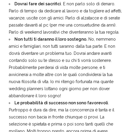
e non è stato affatto facile. Ma sapevo che faceva parte del
gioco al quale avevo deciso di partecipare.
Dovrai fare dei sacrifici
. E non parlo solo di denaro.
Parlo di tempo da dedicare al lavoro e da togliere ad affetti,
vacanze, uscite con gli amici. Parlo di alzatacce e di serate
passate davanti al pc (per me una consuetudine da anni).
Parlo di weekend lavorativi che diventeranno la tua regola.
Non tutti ti daranno il loro sostegno.
No, nemmeno
amici e famigliari, non tutti saranno dalla tua parte. E non
dovrà diventare un problema tuo. Dovrai andare avanti
contando solo su te stesso e su chi ti vorrà sostenere.
Probabilmente perderai di vista molte persone, e ti
avvicinerai a molte altre con le quali condividerai la tua
nuova filosofia di vita. Io mi ritengo fortunata ma quante
wedding planners lottano ogni giorno per non dover
abbandonare il loro sogno!
Le probabilità di successo non sono favorevoli
.
Purtroppo è dura da dire, ma la concorrenza è tanta e il
successo non bacia in fronte chiunque ci provi. La