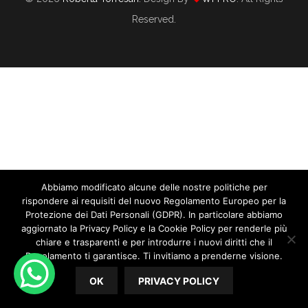
Reserved.
Abbiamo modificato alcune delle nostre politiche per
5 Sorprese Per Chi Vuole “mettersi In
rispondere ai requisiti del nuovo Regolamento Europeo per la
Proprio”
Protezione dei Dati Personali (GDPR). In particolare abbiamo
aggiornato la Privacy Policy e la Cookie Policy per renderle più
chiare e trasparenti e per introdurre i nuovi diritti che il
10/19/2020
By
Roberta Torresan
In
WEDDING PLANNER
Regolamento ti garantisce. Ti invitiamo a prenderne visione.
5 Sorprese per chi vuole “mettersi in proprio” Tempo di
OK
PRIVACY POLICY
dare vita al tuo sogno e prendere il volo. Attenzione però,