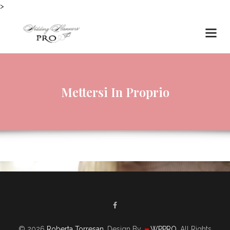
>
Mettersi In Proprio
© 2026
Roberta Torresan
. Design By
WPPRO
. All Rights