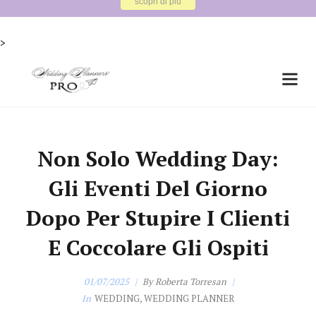
X
CORSO PRINCIPLES per Wedding Planner
scopri di più
>
Non Solo Wedding Day:
Gli Eventi Del Giorno
Dopo Per Stupire I Clienti
E Coccolare Gli Ospiti
01/07/2025
By
Roberta Torresan