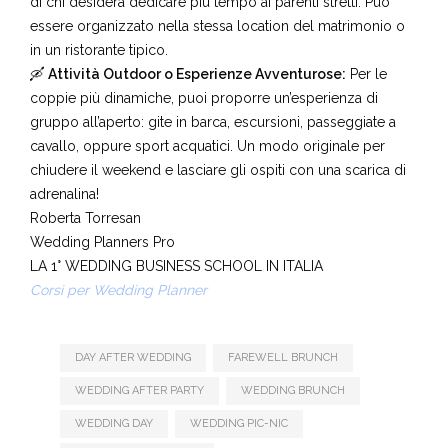
proposta semplice, ma che risponde a un’esigenza precisa
di chi desidera dedicare più tempo ai parenti stretti. Può
essere organizzato nella stessa location del matrimonio o
in un ristorante tipico.
🛶
Attività Outdoor o Esperienze Avventurose:
Per le
coppie più dinamiche, puoi proporre un’esperienza di
gruppo all’aperto: gite in barca, escursioni, passeggiate a
cavallo, oppure sport acquatici. Un modo originale per
chiudere il weekend e lasciare gli ospiti con una scarica di
adrenalina!
Roberta Torresan
Wedding Planners Pro
LA 1° WEDDING BUSINESS SCHOOL IN ITALIA
Corsi per Wedding Planner
DAY AFTER WEDDING
FAREWELL BRUNCH
WEDDING AFTER PARTY
WEDDING BRUNCH