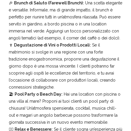
come eventi del giorno dopo:
🎉
Brunch di Saluto (Farewell Brunch):
Una scelta elegante
e versatile. Informale, ma di grande impatto, il brunch è
perfetto per riunire tutti in un’atmosfera rilassata. Può essere
servito in giardino, a bordo piscina o in una location
immersa nel verde. Aggiungi un tocco personalizzato con
angoli tematici (ad esempio, il corner del caffè o dei dolci).
🍷
Degustazione di Vini o Prodotti Locali:
Se il
matrimonio si svolge in una regione con una forte
tradizione enogastronomica, proporre una degustazione il
giorno dopo è una mossa vincente. I clienti potranno far
scoprire agli ospiti le eccellenze del territorio, e tu avrai
l’occasione di collaborare con produttori locali, creando
connessioni strategiche.
🏖️
Pool Party o Beach Day:
Hai una location con piscina o
una villa al mare? Proponi ai tuoi clienti un
pool party di
chiusura
! Un’atmosfera spensierata, cocktail, musica chill-
out e magari un angolo barbecue possono trasformare la
giornata successiva in un nuovo evento memorabile.