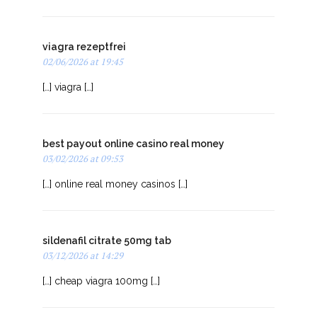
[…] maxifort sildenafil 100mg […]
viagra rezeptfrei
02/06/2026 at 19:45
[…] viagra […]
best payout online casino real money
03/02/2026 at 09:53
[…] online real money casinos […]
sildenafil citrate 50mg tab
03/12/2026 at 14:29
[…] cheap viagra 100mg […]