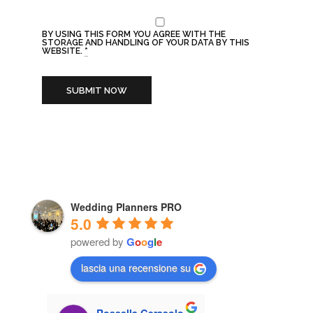
BY USING THIS FORM YOU AGREE WITH THE
STORAGE AND HANDLING OF YOUR DATA BY THIS
WEBSITE.
*
Wedding Planners PRO
5.0
powered by
G
o
o
g
l
e
lascia una recensione su