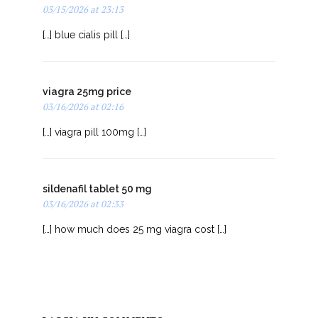
generic cialis from canada
03/15/2026 at 23:13
[…] blue cialis pill […]
viagra 25mg price
03/16/2026 at 02:16
[…] viagra pill 100mg […]
sildenafil tablet 50 mg
03/16/2026 at 02:33
[…] how much does 25 mg viagra cost […]