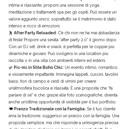
🧘‍♀️
Relax e Benessere:
Se il cliente sogna un’esperienza più
intima e rilassante, proponi una sessione di yoga,
meditazione o trattamenti spa per gli ospiti. Può essere un
valore aggiunto unico, soprattutto se il matrimonio è stato
intenso e ricco di emozioni.
🕺
After Party Reloaded:
C’è chi non ne ha mai abbastanza
di festa! Proponi una serata “after party 2.0” il giorno dopo.
Con un DJ set, drink e snack, è perfetta per le coppie più
dinamiche e giovani. Può svolgersi in una location più
raccolta o in una villa con ambienti interni ed esterni.
🌿
Pic-nic in Stile Boho Chic:
Un evento intimo, romantico
e visivamente impattante. Immagina tappeti, cuscini, tavolini
bassi, fiori di campo e cesti di vimini per creare
un’atmosfera bucolica e rilassata. È una proposta che “fa
parlare di sé” e che, grazie alle foto scenografiche, diventa
anche un’ottima opportunità di visibilità per il tuo portfolio.
🍽️
Pranzo Tradizionale con la Famiglia:
Se il tuo cliente
ama la tradizione, suggerisci un
pranzo con la famiglia
. Una