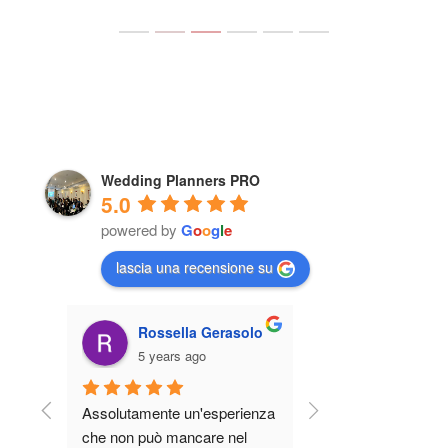
Verità Che Nessuno Dice
04/16/2026
Wedding Planners PRO
5.0
powered by
G
o
o
g
l
e
lascia una recensione su
Rossella Gerasolo
Eleonora M
5 years ago
5 years ago