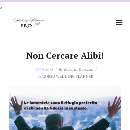
X
CORSO PRINCIPLES per Wedding Planner
scopri di più
>
Non Cercare Alibi!
12/14/2018
By
Roberta Torresan
In
CORSO WEDDING PLANNER