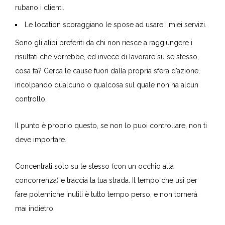
Le concorrenti che fanno prezzi bassi mi danneggiano.
I fornitori che si improvvisano wedding planner mi
rubano i clienti.
Le location scoraggiano le spose ad usare i miei servizi.
Sono gli alibi preferiti da chi non riesce a raggiungere i
risultati che vorrebbe, ed invece di lavorare su se stesso,
cosa fa? Cerca le cause fuori dalla propria sfera d’azione,
incolpando qualcuno o qualcosa sul quale non ha alcun
controllo.
Il punto è proprio questo, se non lo puoi controllare, non ti
deve importare.
Concentrati solo su te stesso (con un occhio alla
concorrenza) e traccia la tua strada. Il tempo che usi per
fare polemiche inutili è tutto tempo perso, e non tornerà