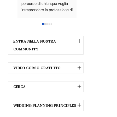
Assolutamente un'esperienza 
Questo corso di 6 gi
che non può mancare nel 
Roberta non è il soli
percorso di chiunque voglia 
cui si pensa, per me 
intraprendere la professione di 
un percorso di 
Wedding Planner.
consapevolezza, oltre
Ho da poco terminato il corso 
le nozioni fondamental
Principles, una settimana di 
lavoro da wedding pl
alta e intensa formazione. Per 
come cosa sia il 
la prima volta nella mia vita 
posizionamento o ch
ENTRA NELLA NOSTRA
sono partita per questo 
giusto e sbagliato e 
COMMUNITY
percorso con delle aspettative 
giudica è anche un ca
che sono state tutte 
emozioni ed adrenal
soddisfatte e anche di più. Mi 
Sono riuscita incredi
VIDEO CORSO GRATUITO
aspettavo di vivere 
a tirare fuori da me 
un'esperienza travolgente e 
e confrontarmi con il 
così è stato, mi aspettavo di 
gruppo.
CERCA
tornare a casa con un 
È stato esattamente 