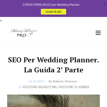
X
CORSO PRINCIPLES per Wedding Planner
scopri di più
>
SEO Per Wedding Planner.
La Guida 2’ Parte
04/26/2019
By
Roberta Torresan
In
WEDDING MARKETING
,
WEDDING PLANNER