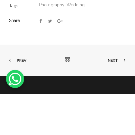
Photography
,
Wedding
Tags
Share
PREV
NEXT
© 2026
Roberta Torresan
. Design By
WPPRO
. All Rights
Reserved.