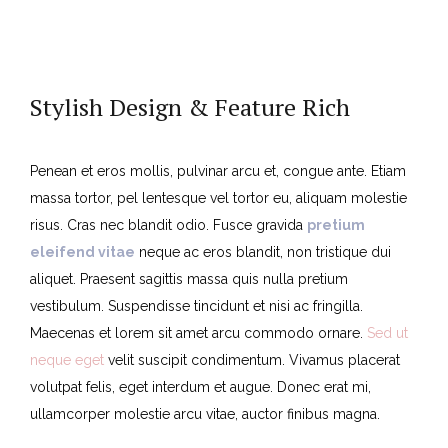
Stylish Design & Feature Rich
Penean et eros mollis, pulvinar arcu et, congue ante. Etiam
massa tortor, pel lentesque vel tortor eu, aliquam molestie
risus. Cras nec blandit odio. Fusce gravida
pretium
eleifend vitae
neque ac eros blandit, non tristique dui
aliquet. Praesent sagittis massa quis nulla pretium
vestibulum. Suspendisse tincidunt et nisi ac fringilla.
Maecenas et lorem sit amet arcu commodo ornare.
Sed ut
neque eget
velit suscipit condimentum. Vivamus placerat
volutpat felis, eget interdum et augue. Donec erat mi,
ullamcorper molestie arcu vitae, auctor finibus magna.