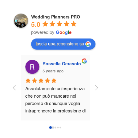
Wedding Planners PRO
5.0
powered by
G
o
o
g
l
e
lascia una recensione su
Rossella Gerasolo
Eleonora M
5 years ago
5 years ago
Assolutamente un'esperienza 
Questo corso di 6 gi
che non può mancare nel 
Roberta non è il soli
percorso di chiunque voglia 
cui si pensa, per me 
intraprendere la professione di 
un percorso di 
Wedding Planner.
consapevolezza, oltre