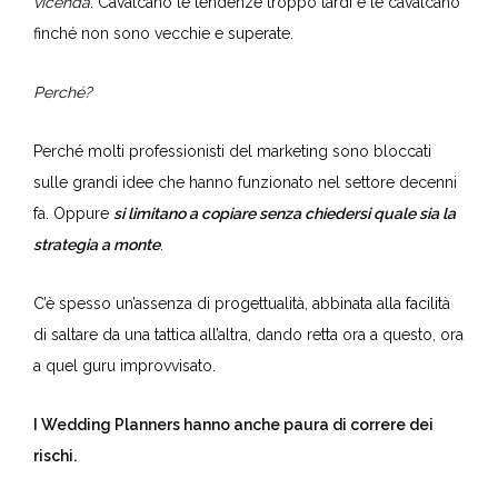
Tuttavia,
le Wedding Planners si copiano il Marketing a
vicenda
. Cavalcano le tendenze troppo tardi e le cavalcano
finché non sono vecchie e superate.
Perché?
Perché molti professionisti del marketing sono bloccati
sulle grandi idee che hanno funzionato nel settore decenni
fa. Oppure
si limitano a copiare senza chiedersi quale sia la
strategia a monte
.
C’è spesso un’assenza di progettualità, abbinata alla facilità
di saltare da una tattica all’altra, dando retta ora a questo, ora
a quel guru improvvisato.
I Wedding Planners hanno anche paura di correre dei