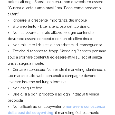
Usare il SEO, ma farlo in modo sbagliato.
Mancanza di concentrazione sulle esigenze attuali e
potenziali degli Sposi: i contenuti non dovrebbero essere
“Guarda quanto siamo bravi!” ma “Ecco come possiamo
aiutarti”
Ignorare la crescente importanza del mobile.
Sito web lento = killer silenzioso del tuo Brand.
Non utilizzare un invito all’azione: ogni contenuto
dovrebbe essere concepito con un obiettivo finale.
Non misurare i risultati e non adattarsi di conseguenza.
Tattiche disconnesse: troppi Wedding Planners pensano
solo a sfornare contenuti ed essere attivi sui social senza
una strategia a monte.
Cercare scorciatoie. Non esiste il marketing istantaneo: il
tuo marchio, sito web, contenuti e campagne devono
lavorare insieme nel lungo termine.
Non eseguire test.
Dire di sì a ogni progetto e ad ogni iniziativa ti venga
proposta.