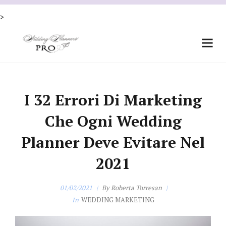
X
CORSO PRINCIPLES per Wedding Planner
scopri di più
>
I 32 Errori Di Marketing
Che Ogni Wedding
Planner Deve Evitare Nel
2021
01/02/2021
By
Roberta Torresan