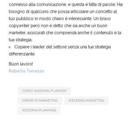
Non affidarti ad un copywriter o
non avere conoscenza
della basi del copywriting
: il marketing è strettamente
connesso alla comunicazione, e questa è fatta di parole. Hai
bisogno di qualcuno che possa articolare un concetto al
tuo pubblico in modo chiaro e interessante.
Un bravo
copywriter però non è detto che sia anche un buon
marketer, assicurati che comprenda anche il contenuto e la
tua strategia.
Copiare i leader del settore senza una tua strategia
differenziante.
Buon lavoro!
Roberta Torresan
CORSO WEDDING PLANNER
ERRORI DI MARKETING
WEDDING MARKETING
WEDDING PLANNING