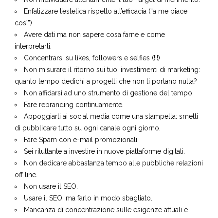
fornitori/partners tecnici.
Paura di correre rischi.
Non individuare attentamente il tuo Target di riferimento.
Enfatizzare l’estetica rispetto all’efficacia (“a me piace
così”)
Avere dati ma non sapere cosa farne e come
interpretarli.
Concentrarsi su likes, followers e selfies (!!!)
Non misurare il ritorno sui tuoi investimenti di marketing:
quanto tempo dedichi a progetti che non ti portano nulla?
Non affidarsi ad uno strumento di gestione del tempo.
Fare rebranding continuamente.
Appoggiarti ai social media come una stampella: smetti
di pubblicare tutto su ogni canale ogni giorno.
Fare Spam con e-mail promozionali.
Sei riluttante a investire in nuove piattaforme digitali.
Non dedicare abbastanza tempo alle pubbliche relazioni
off line.
Non usare il SEO.