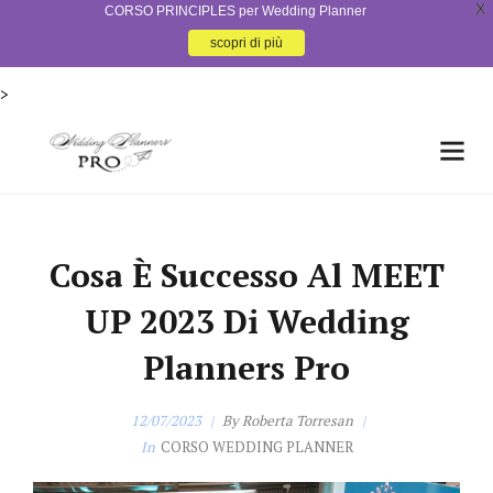
X
CORSO PRINCIPLES per Wedding Planner
scopri di più
>
Cosa È Successo Al MEET
UP 2023 Di Wedding
Planners Pro
12/07/2023
By
Roberta Torresan
In
CORSO WEDDING PLANNER