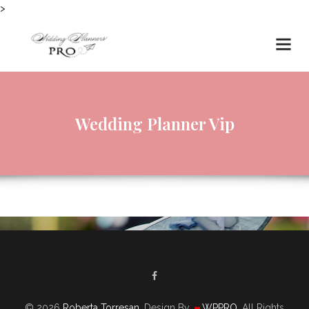
>
Wedding Planner Vip
© 2026
Roberta Torresan
. Design By
WPPRO
. All Rights