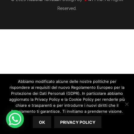
Reserved.
Abbiamo modificato alcune delle nostre politiche per
Kate Middleton Vuole Rubare Il Lavoro
rispondere ai requisiti del nuovo Regolamento Europeo per la
Alle Wedding Planner
Protezione dei Dati Personali (GDPR). In particolare abbiamo
aggiornato la Privacy Policy e la Cookie Policy per renderle più
chiare e trasparenti e per introdurre i nuovi diritti che il
10/15/2019
By
Roberta Torresan
Regolamento ti garantisce. Ti invitiamo a prenderne visione.
In
CORSO WEDDING PLANNER
OK
PRIVACY POLICY
Kate Middleton vuole rubare il lavoro alle Wedding Planner.