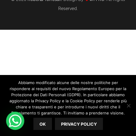
Reserved.
Quanto È Difficile Organizzare Matrimoni
Senza Un Software Per Wedding Planner?
06/24/2021
By
Roberta Torresan
In
WEDDING PLANNER
Quanto è difficile organizzare matrimoni senza un Software
Abbiamo modificato alcune delle nostre politiche per
rispondere ai requisiti del nuovo Regolamento Europeo per la
per Wedding Planner? Molto, direi che senza un Software
Protezione dei Dati Personali (GDPR). In particolare abbiamo
per Wedding Planner era tutta un’altra storia. Se penso a
aggiornato la Privacy Policy e la Cookie Policy per renderle più
come gestivo i matrimoni prima di qualche...
chiare e trasparenti e per introdurre i nuovi diritti che il
Regolamento ti garantisce. Ti invitiamo a prenderne visione.
READ MORE
OK
PRIVACY POLICY