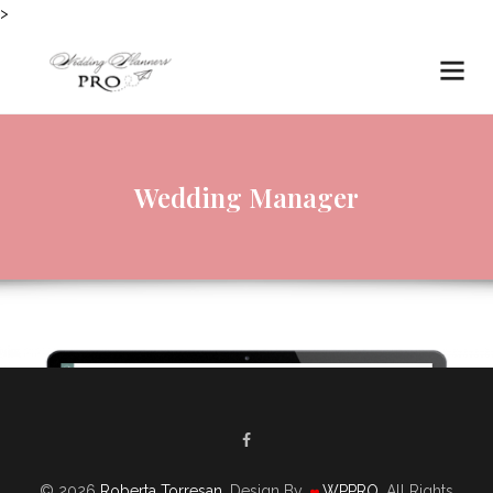
>
Wedding Manager
© 2026
Roberta Torresan
. Design By
WPPRO
. All Rights