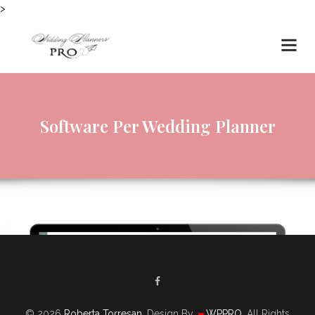
>
Software Per Wedding Planner
© 2026
Roberta Torresan
. Design By
WPPRO
. All Rights