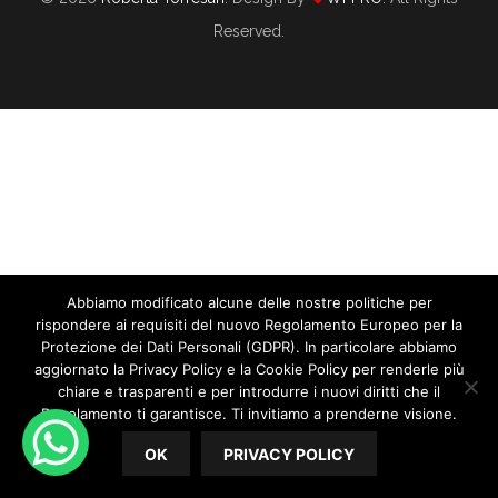
Reserved.
Quanto È Difficile Organizzare Matrimoni
Senza Un Software Per Wedding Planner?
06/24/2021
By
Roberta Torresan
In
WEDDING PLANNER
Quanto è difficile organizzare matrimoni senza un Software
Abbiamo modificato alcune delle nostre politiche per
rispondere ai requisiti del nuovo Regolamento Europeo per la
per Wedding Planner? Molto, direi che senza un Software
Protezione dei Dati Personali (GDPR). In particolare abbiamo
per Wedding Planner era tutta un’altra storia. Se penso a
aggiornato la Privacy Policy e la Cookie Policy per renderle più
come gestivo i matrimoni prima di qualche...
chiare e trasparenti e per introdurre i nuovi diritti che il
Regolamento ti garantisce. Ti invitiamo a prenderne visione.
READ MORE
OK
PRIVACY POLICY