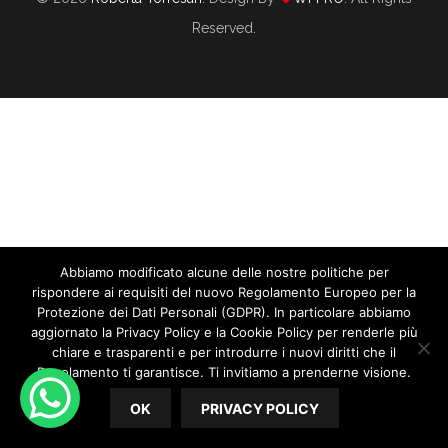
Reserved.
Abbiamo modificato alcune delle nostre politiche per
5 Azioni Per Migliorare Subito I Tuoi
rispondere ai requisiti del nuovo Regolamento Europeo per la
Social Media
Protezione dei Dati Personali (GDPR). In particolare abbiamo
aggiornato la Privacy Policy e la Cookie Policy per renderle più
chiare e trasparenti e per introdurre i nuovi diritti che il
12/29/2018
By
Roberta Torresan
Perché Le Wedding Planner Sono Vittime
Regolamento ti garantisce. Ti invitiamo a prenderne visione.
In
WEDDING MARKETING
,
WEDDING PLANNER
Dei Social Media
OK
PRIVACY POLICY
04/24/2024
By
Roberta Torresan
5 Azioni per Migliorare subito i tuoi Social Media. Se non