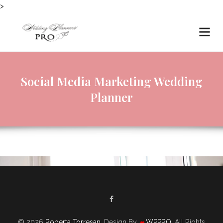
>
Social Media Marketing Wedding
Planner
© 2026
Roberta Torresan
. Design By
WPPRO
. All Rights