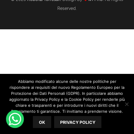
Reserved.
Quanto Guadagna Una Wedding Planner
In Un Anno?
Abbiamo modificato alcune delle nostre politiche per
Il Tuo Prezzo È Un Problema, E Non Lo Sai
rispondere ai requisiti del nuovo Regolamento Europeo per la
Protezione dei Dati Personali (GDPR). In particolare abbiamo
04/11/2025
By
Roberta Torresan
01/13/2019
By
Roberta Torresan
aggiornato la Privacy Policy e la Cookie Policy per renderle più
In
CORSO WEDDING PLANNER
,
WEDDING PLANNER
In
CORSO WEDDING PLANNER
,
WEDDING MARKETING
chiare e trasparenti e per introdurre i nuovi diritti che il
10 Segnali Che Dovresti Considerare Per
Regolamento ti garantisce. Ti invitiamo a prenderne visione.
Farti Pagare Di Più Come Wedding
Quanto guadagna una Wedding Planner in un anno? Una
Il tuo Prezzo è un Problema, e non lo sai. Sì, hai capito
OK
PRIVACY POLICY
delle domande più comuni che una wedding planner si
Planner
bene: spesso se non riesci a vendere, se non cresci, se non
pone, soprattutto all’inizio, è: “Quanto guadagna una
ti fai rispettare dagli sposi, forse il tuo Prezzo...