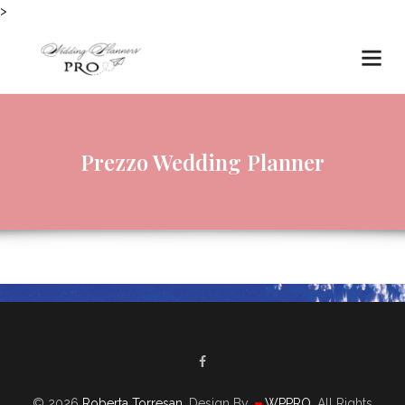
>
Prezzo Wedding Planner
© 2026
Roberta Torresan
. Design By
WPPRO
. All Rights