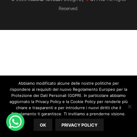
Reserved.
Abbiamo modificato alcune delle nostre politiche per
Marketing Per Wedding Planner: E Se
rispondere ai requisiti del nuovo Regolamento Europeo per la
Devo Partire Da Zero?
Protezione dei Dati Personali (GDPR). In particolare abbiamo
aggiornato la Privacy Policy e la Cookie Policy per renderle più
chiare e trasparenti e per introdurre i nuovi diritti che il
08/09/2021
By
Roberta Torresan
Regolamento ti garantisce. Ti invitiamo a prenderne visione.
In
CORSO WEDDING PLANNER
,
WEDDING MARKETING
OK
PRIVACY POLICY
Marketing per Wedding Planner: e se devo partire da zero?