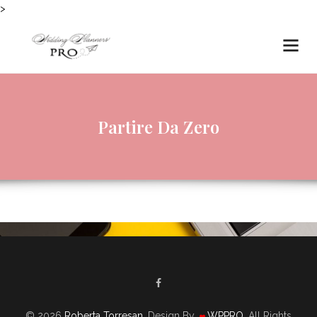
>
Partire Da Zero
© 2026
Roberta Torresan
. Design By
WPPRO
. All Rights