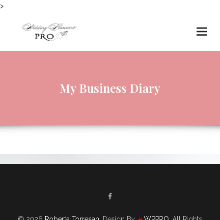
>
My Business Diary
© 2026
Roberta Torresan
. Design By
WPPRO
. All Rights