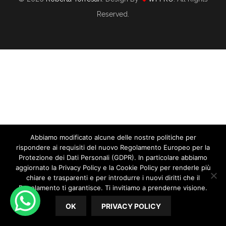
Reserved.
My Business Diary: L’agenda Che Mette
Insieme Cuore E Cervello
Abbiamo modificato alcune delle nostre politiche per
rispondere ai requisiti del nuovo Regolamento Europeo per la
Protezione dei Dati Personali (GDPR). In particolare abbiamo
12/06/2020
By
Roberta Torresan
aggiornato la Privacy Policy e la Cookie Policy per renderle più
In
CORSO WEDDING PLANNER
,
LIFE STYLE
,
WEDDING
chiare e trasparenti e per introdurre i nuovi diritti che il
PLANNER
Regolamento ti garantisce. Ti invitiamo a prenderne visione.
OK
PRIVACY POLICY
My Business Diary: l’agenda che mette insieme cuore e
cervello Il 2021 merita di essere grandioso, solo così