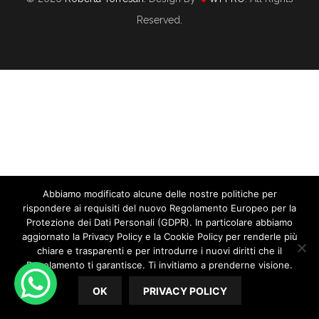
Reserved.
Abbiamo modificato alcune delle nostre politiche per
5 Motivi Per Cui Gli Sposi Abbandonano Il
rispondere ai requisiti del nuovo Regolamento Europeo per la
Tuo Sito Web
Protezione dei Dati Personali (GDPR). In particolare abbiamo
aggiornato la Privacy Policy e la Cookie Policy per renderle più
chiare e trasparenti e per introdurre i nuovi diritti che il
09/17/2018
By
Roberta Torresan
In
WEDDING PLANNER
Regolamento ti garantisce. Ti invitiamo a prenderne visione.
5 Motivi per cui gli Sposi abbandonano il tuo Sito Web
OK
PRIVACY POLICY
Finalmente hai il tuo sito web, ne sei molto fiero e lo hai