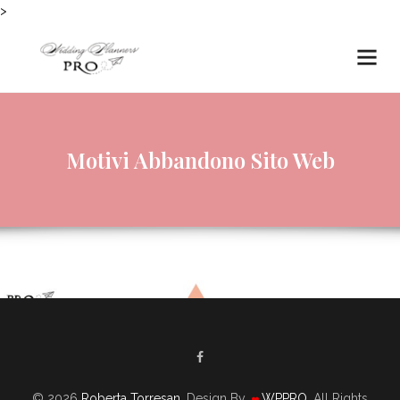
>
Motivi Abbandono Sito Web
© 2026
Roberta Torresan
. Design By
WPPRO
. All Rights