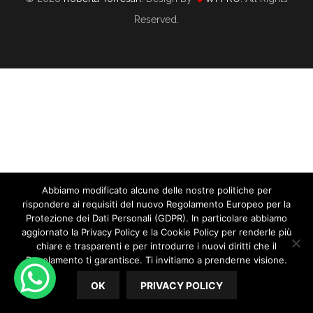
Reserved.
Ci Vuole Un Metodo
05/26/2020
By
Roberta Torresan
In
CORSO WEDDING PLANNER
Abbiamo modificato alcune delle nostre politiche per
Ci vuole un Metodo. Nel live nel gruppo FB, vi ho rivelato
rispondere ai requisiti del nuovo Regolamento Europeo per la
di quanto è importante se non fondamentale, avere un
Protezione dei Dati Personali (GDPR). In particolare abbiamo
metodo di lavoro. Quando iniziai questa professione,
aggiornato la Privacy Policy e la Cookie Policy per renderle più
anche io ero sprovvista...
chiare e trasparenti e per introdurre i nuovi diritti che il
Regolamento ti garantisce. Ti invitiamo a prenderne visione.
READ MORE
OK
PRIVACY POLICY