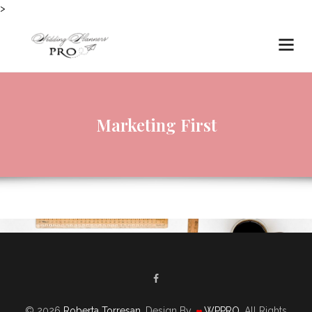
>
Marketing First
© 2026
Roberta Torresan
. Design By
WPPRO
. All Rights