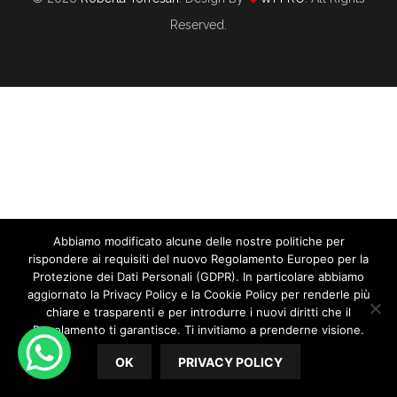
Reserved.
Abbiamo modificato alcune delle nostre politiche per
Tutti I Vantaggi Delle Mappe Mentali Per
rispondere ai requisiti del nuovo Regolamento Europeo per la
Una Wedding Planner
Protezione dei Dati Personali (GDPR). In particolare abbiamo
aggiornato la Privacy Policy e la Cookie Policy per renderle più
chiare e trasparenti e per introdurre i nuovi diritti che il
04/27/2021
By
Roberta Torresan
In
WEDDING PLANNER
Regolamento ti garantisce. Ti invitiamo a prenderne visione.
Tutti i vantaggi delle Mappe Mentali per una Wedding
OK
PRIVACY POLICY
Planner. Le MAPPE MENTALI sono un efficace strumento di