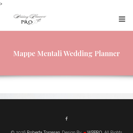
>
Mappe Mentali Wedding Planner
© 2026
Roberta Torresan
. Design By
WPPRO
. All Rights