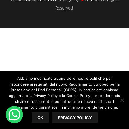
Reserved.
Abbiamo modificato alcune delle nostre politiche per
rispondere ai requisiti del nuovo Regolamento Europeo per la
Protezione dei Dati Personali (GDPR). In particolare abbiamo
aggiornato la Privacy Policy e la Cookie Policy per renderle più
chiare e trasparenti e per introdurre i nuovi diritti che il
Come Lasciare Il Tuo Lavoro E Diventare
Regolamento ti garantisce. Ti invitiamo a prenderne visione.
Una Wedding Planner Professionista
OK
PRIVACY POLICY
01/08/2020
By
Roberta Torresan