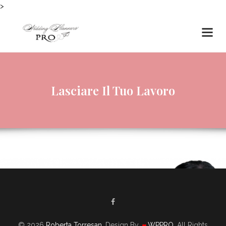
>
Lasciare Il Tuo Lavoro
© 2026
Roberta Torresan
. Design By
WPPRO
. All Rights