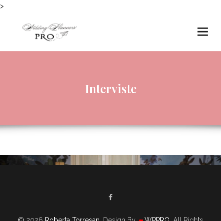
>
Interviste
© 2026
Roberta Torresan
. Design By
WPPRO
. All Rights