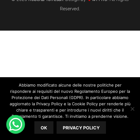
Reserved.
Via La Maschera! Quando Il Wedding Ti
Cambia La Vita: Intervista A Silvia
Cicconi
Abbiamo modificato alcune delle nostre politiche per
rispondere ai requisiti del nuovo Regolamento Europeo per la
09/02/2025
By
Roberta Torresan
Protezione dei Dati Personali (GDPR). In particolare abbiamo
In
CORSO WEDDING PLANNER
,
INTERVISTE WEDDING
aggiornato la Privacy Policy e la Cookie Policy per renderle più
chiare e trasparenti e per introdurre i nuovi diritti che il
PLANNER
,
WEDDING PLANNER
Regolamento ti garantisce. Ti invitiamo a prenderne visione.
Via la maschera! Quando il wedding ti cambia la vita: la
OK
PRIVACY POLICY
storia di Silvia Cicconi Chi è Silvia Cicconi? Autenticità,