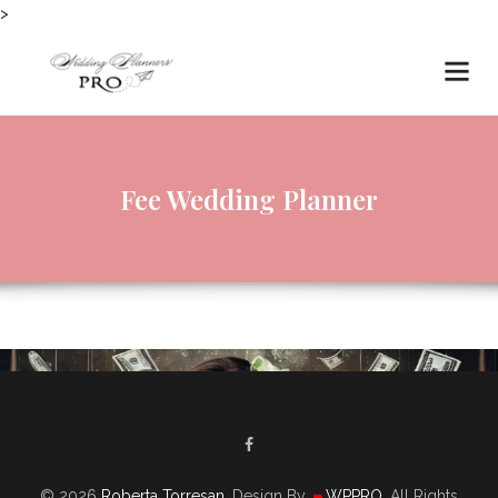
>
Fee Wedding Planner
© 2026
Roberta Torresan
. Design By
WPPRO
. All Rights