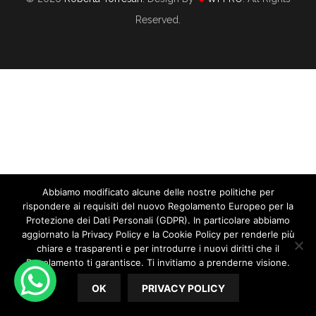
Reserved.
Abbiamo modificato alcune delle nostre politiche per
rispondere ai requisiti del nuovo Regolamento Europeo per la
Protezione dei Dati Personali (GDPR). In particolare abbiamo
aggiornato la Privacy Policy e la Cookie Policy per renderle più
chiare e trasparenti e per introdurre i nuovi diritti che il
10 Segnali Che Dovresti Considerare Per
Regolamento ti garantisce. Ti invitiamo a prenderne visione.
Farti Pagare Di Più Come Wedding
OK
PRIVACY POLICY
Planner