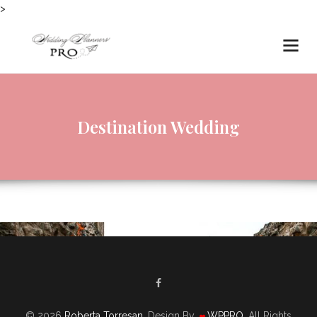
>
Destination Wedding
© 2026
Roberta Torresan
. Design By
WPPRO
. All Rights