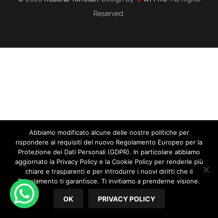
Reserved.
Abbiamo modificato alcune delle nostre politiche per
Roberta Torresan Con Andrea Naar Alba:
rispondere ai requisiti del nuovo Regolamento Europeo per la
Gli Scenari Del Destination Wedding
Protezione dei Dati Personali (GDPR). In particolare abbiamo
aggiornato la Privacy Policy e la Cookie Policy per renderle più
chiare e trasparenti e per introdurre i nuovi diritti che il
04/24/2020
By
Roberta Torresan
Regolamento ti garantisce. Ti invitiamo a prenderne visione.
In
CORSO WEDDING PLANNER
OK
PRIVACY POLICY
Roberta Torresan con Andrea Naar Alba: gli scenari del