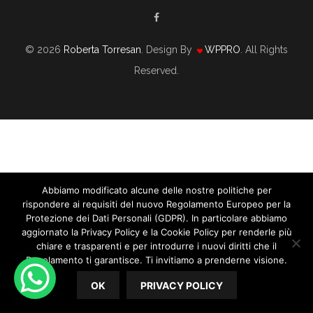
© 2026
Roberta Torresan
. Design By
WPPRO
. All Rights
Reserved.
Abbiamo modificato alcune delle nostre politiche per
rispondere ai requisiti del nuovo Regolamento Europeo per la
Protezione dei Dati Personali (GDPR). In particolare abbiamo
aggiornato la Privacy Policy e la Cookie Policy per renderle più
chiare e trasparenti e per introdurre i nuovi diritti che il
Il Tuo Perchè È Fuori Dalla Tua Comfort
Regolamento ti garantisce. Ti invitiamo a prenderne visione.
Zone
OK
PRIVACY POLICY
12/07/2020
By
Roberta Torresan
In
WEDDING PLANNER