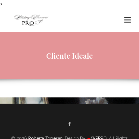
>
Cliente Ideale
© 2026
Roberta Torresan
. Design By
WPPRO
. All Rights