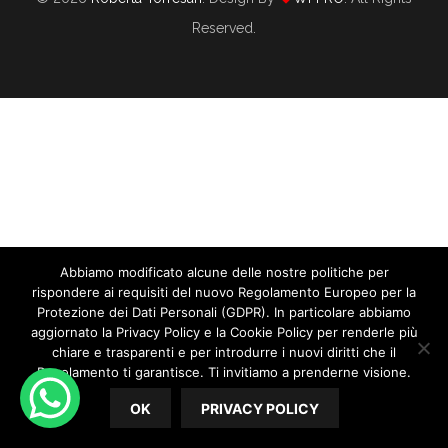
Reserved.
Abbiamo modificato alcune delle nostre politiche per
Chi È Veramente Il Tuo Cliente Ideale
rispondere ai requisiti del nuovo Regolamento Europeo per la
Protezione dei Dati Personali (GDPR). In particolare abbiamo
12/28/2018
By
Roberta Torresan
aggiornato la Privacy Policy e la Cookie Policy per renderle più
In
CORSO WEDDING PLANNER
,
WEDDING PLANNER
chiare e trasparenti e per introdurre i nuovi diritti che il
Regolamento ti garantisce. Ti invitiamo a prenderne visione.
Chi è veramente il tuo cliente ideale? Ne abbiamo parlato
OK
PRIVACY POLICY
tante volte di quanto sia importante attrarre solo il tuo
cliente ideale, eppure c’è qualcosa che devi sapere e che