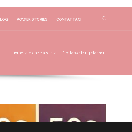
LOG
POWER STORIES
CONTATTACI
Home
A che età si inizia a fare la wedding planner?