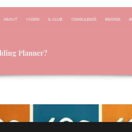
ABOUT
I CORSI
IL CLUB
CONSULENZE
RISORSE
B
edding Planner?