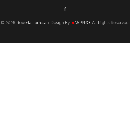
© 2026
Roberta Torresan
. Design By
WPPRO
. All Rights Reserved.