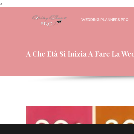
>
WEDDING PLANNERS PRO
A Che Età Si Inizia A Fare La W