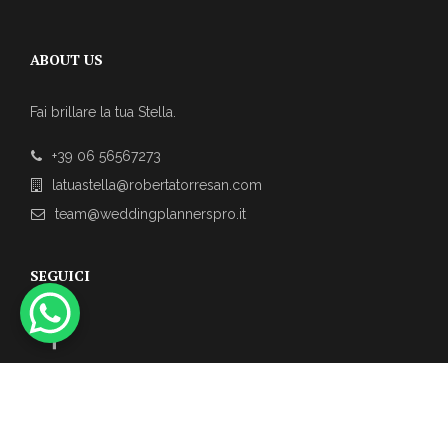
ABOUT US
Fai brillare la tua Stella.
+39 06 56567273
latuastella@robertatorresan.com
team@weddingplannerspro.it
SEGUICI
CERCA NEL SITO