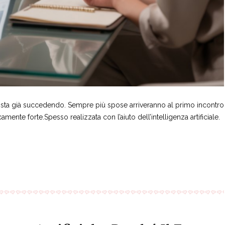
mi aspettavo di conoscere 
Planners Pro alle sp
persone che come me hanno 
pronto a sostenerti
il desiderio di realizzare il 
immensamente Rob
proprio sogno e quello degli 
Alessandra e Mart
altri e così è stato. Tutto 
con il sorriso e prop
questo per dire che @Roberta 
questo commento si
e il suo staff @Martina e 
con la mia idea...ch
@Alessandra sono riuscite a 
è perduto.😊❤💎
trasmetterci tutto ciò che 
sono e in cui credono. Un 
grazie particolare a te Roberta 
Torresan per averci insegnato 
, sta già succedendo. Sempre più spose arriveranno al primo incontro
a difendere i nostri sogni e a 
nte forte.Spesso realizzata con l’aiuto dell’intelligenza artificiale.
crederci fino in fondo e per 
averci spronato a" far brillare 
la nostra stella". ⭐️