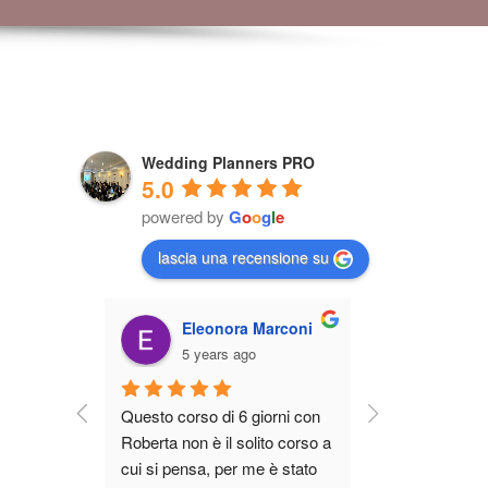
Wedding Planners PRO
5.0
powered by
G
o
o
g
l
e
lascia una recensione su
 Marconi
Cecilia Conti
Salvat
o
5 years ago
5 years
iorni con 
Avevo bisogno di provare a 
Wedding Plann