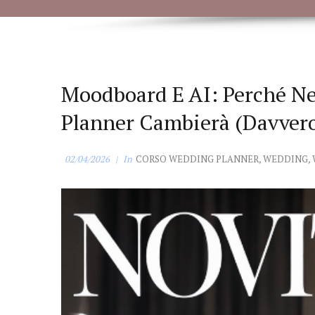
Moodboard E AI: Perché Ne
Planner Cambierà (davver
02/04/2026
In
CORSO WEDDING PLANNER
,
WEDDING
,