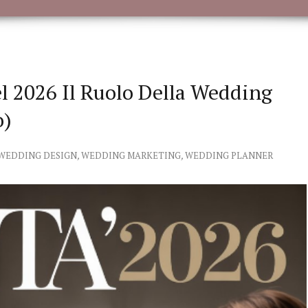
l 2026 Il Ruolo Della Wedding
o)
WEDDING DESIGN
,
WEDDING MARKETING
,
WEDDING PLANNER
Rossella Gerasolo
Eleonora
5 years ago
5 years ag
Assolutamente un'esperienza 
Questo corso di 6 g