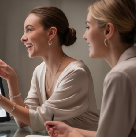
che non può mancare nel 
Roberta non è il sol
percorso di chiunque voglia 
cui si pensa, per m
intraprendere la professione di 
un percorso di 
Wedding Planner.
consapevolezza, olt
Ho da poco terminato il corso 
le nozioni fondament
Principles, una settimana di 
lavoro da wedding 
alta e intensa formazione. Per 
come cosa sia il 
la prima volta nella mia vita 
posizionamento o c
sono partita per questo 
giusto e sbagliato e
percorso con delle aspettative 
giudica è anche un 
che sono state tutte 
emozioni ed adrena
soddisfatte e anche di più. Mi 
Sono riuscita incre
aspettavo di vivere 
a tirare fuori da me
un'esperienza travolgente e 
e confrontarmi con i
così è stato, mi aspettavo di 
gruppo.
tornare a casa con un 
È stato esattamente
bagaglio di contenuti 
che cercavo un gra
professionali e cosi è stato, 
di lancio e con il W