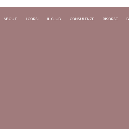
CORSO PRINCIPLES per Wedding Planner
scopri di più
ABOUT
I CORSI
IL CLUB
CONSULENZE
RISORSE
B